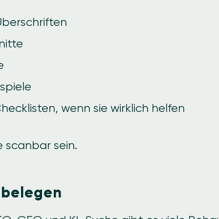
Überschriften
nitte
e
spiele
ecklisten, wenn sie wirklich helfen
e scanbar sein.
 belegen