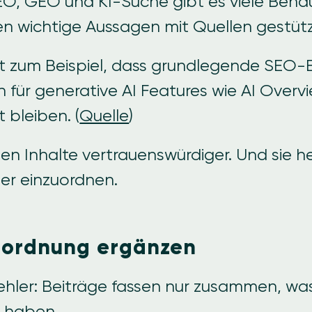
EO, GEO und KI-Suche gibt es viele Beh
en wichtige Aussagen mit Quellen gestüt
t zum Beispiel, dass grundlegende SEO-
h für generative AI Features wie AI Overv
 bleiben. (
Quelle
)
n Inhalte vertrauenswürdiger. Und sie he
er einzuordnen.
nordnung ergänzen
Fehler: Beiträge fassen nur zusammen, w
 haben.