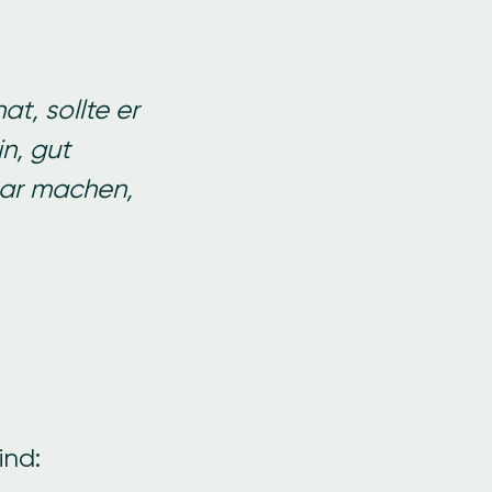
t, sollte er
n, gut
bar machen,
ind: