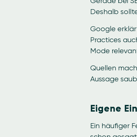
Gerade bei S
Deshalb sollt
Google erklär
Practices auc
Mode relevant
Quellen mache
Aussage saub
Eigene Ei
Ein häufiger 
schon gesagt