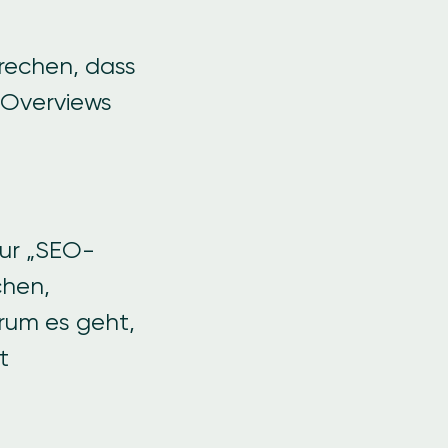
prechen, dass
 Overviews
nur „SEO-
chen,
rum es geht,
t