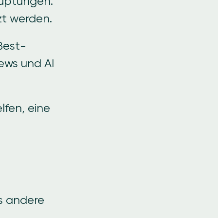
auptungen.
zt werden.
Best-
iews und AI
lfen, eine
as andere