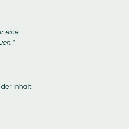
er eine
uen.“
 der Inhalt