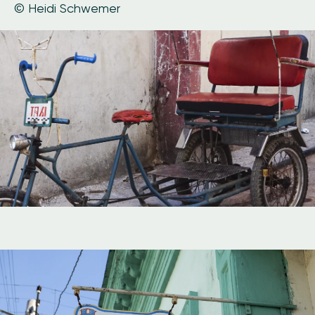
© Heidi Schwemer
Image