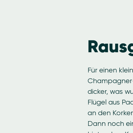
Raus
Für einen kle
Champagner- o
dicker, was w
Flügel aus Pa
an den Korken
Dann noch ein