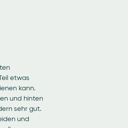
sten
eil etwas
ienen kann.
den und hinten
dern sehr gut.
eiden und