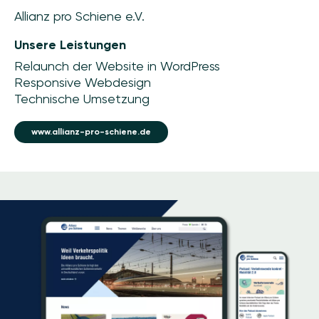
Allianz pro Schiene e.V.
Unsere Leistungen
Relaunch der Website in WordPress
Responsive Webdesign
Technische Umsetzung
www.allianz-pro-schiene.de
Image