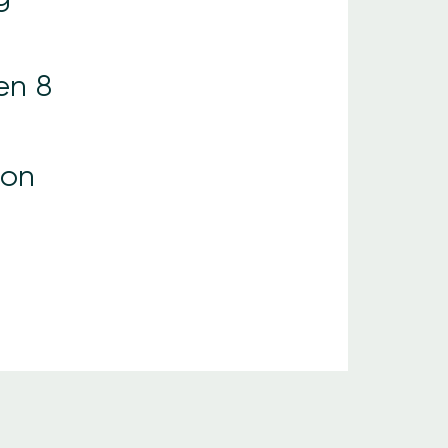
en 8
ion