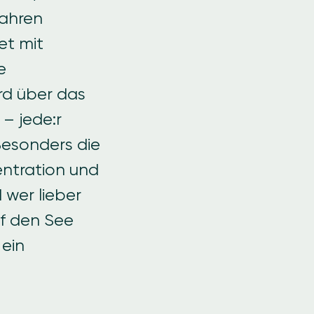
Jahren
et mit
e
rd über das
– jede:r
Besonders die
entration und
d wer lieber
uf den See
 ein