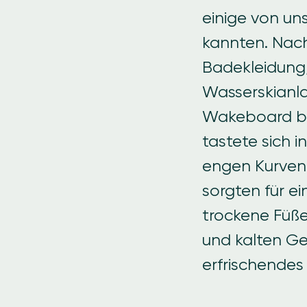
einige von un
kannten. Nach
Badekleidung,
Wasserskianl
Wakeboard bis
tastete sich 
engen Kurven 
sorgten für ei
trockene Füße
und kalten Ge
erfrischendes