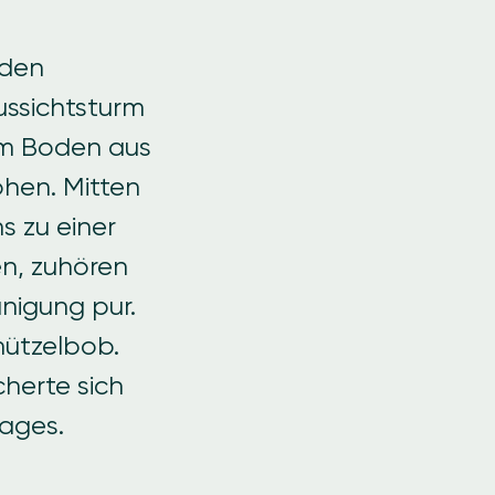
nden
ussichtsturm
om Boden aus
öhen. Mitten
s zu einer
n, zuhören
nigung pur.
mützelbob.
cherte sich
Tages.