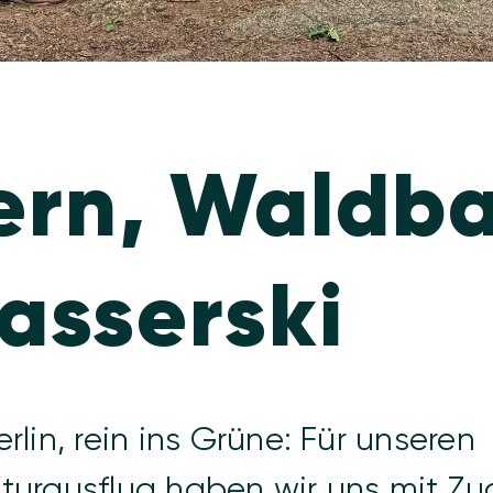
rn, Waldb
asserski
rlin, rein ins Grüne: Für unseren
turausflug haben wir uns mit Zu