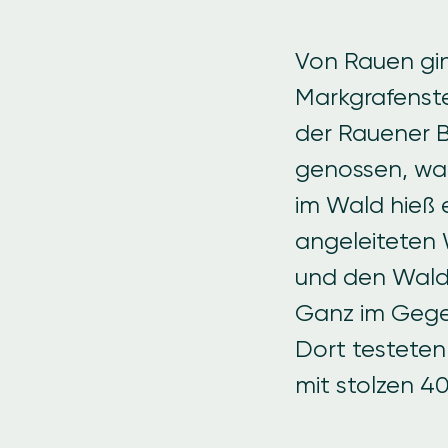
Von Rauen gin
Markgrafenst
der Rauener B
genossen, wag
im Wald hieß e
angeleiteten
und den Wald 
Ganz im Gege
Dort testeten 
mit stolzen 4