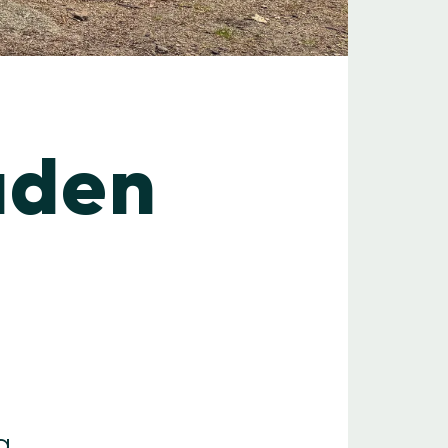
aden
g